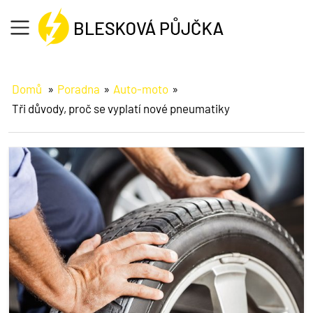
Formulář
Domů
Poradna
Auto-moto
Tři důvody, proč se vyplatí nové pneumatiky
Jak na to
O půjčce
Informace
Reference
Poradna