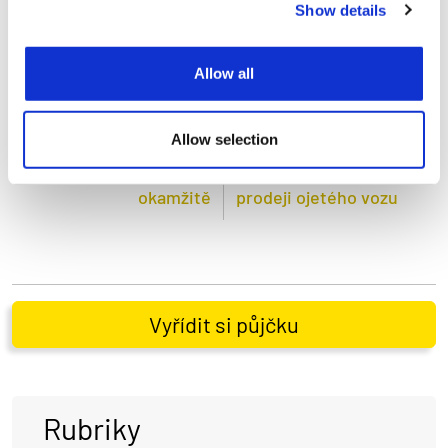
Show details
Allow all
Předchozí článek «
» Následující článek
Allow selection
Půjčka na účet pomůže
Co vše zajistit při
okamžitě
prodeji ojetého vozu
Vyřídit si půjčku
Rubriky