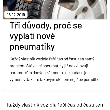
Kontakt
18.12.2019
Půjčit si
Tři důvody, proč se
vyplatí nové
pneumatiky
Každý vlastník vozidla řeší čas od času ten samý
problém. Stávající pneumatiky již nevyhovují
parametrům daných zákonem a je načase je
vyměnit. Jak si s takovým úkolem nejlépe poradit?
Každý vlastník vozidla řeší čas od času ten