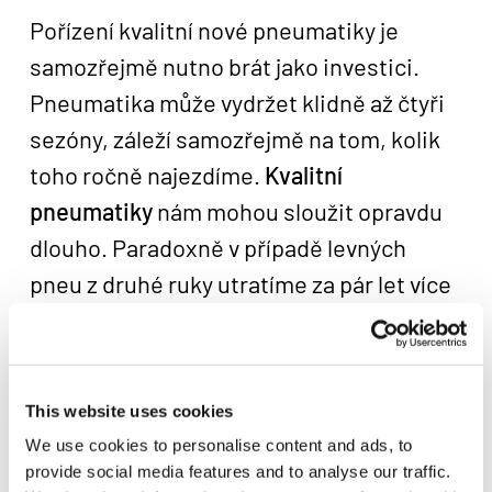
Pořízení kvalitní nové pneumatiky je
samozřejmě nutno brát jako investici.
Pneumatika může vydržet klidně až čtyři
sezóny, záleží samozřejmě na tom, kolik
toho ročně najezdíme.
Kvalitní
pneumatiky
nám mohou sloužit opravdu
dlouho. Paradoxně v případě levných
pneu z druhé ruky utratíme za pár let více
peněz, než bychom dali za pneumatiky
nové. Pokud koupíme pneumatiky staré
tři roky, avšak jinak nejeté, není to ideální
This website uses cookies
především z toho důvodu, že po několika
We use cookies to personalise content and ads, to
letech užívání budou již pneumatiky příliš
provide social media features and to analyse our traffic.