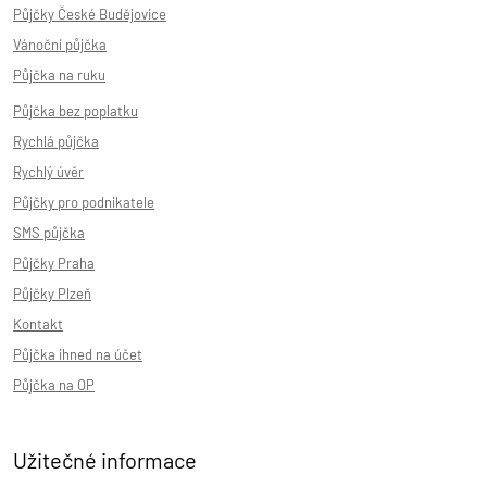
Půjčky České Budějovice
Vánoční půjčka
Půjčka na ruku
Půjčka bez poplatku
Rychlá půjčka
Rychlý úvěr
Půjčky pro podnikatele
SMS půjčka
Půjčky Praha
Půjčky Plzeň
Kontakt
Půjčka ihned na účet
Půjčka na OP
Užitečné informace