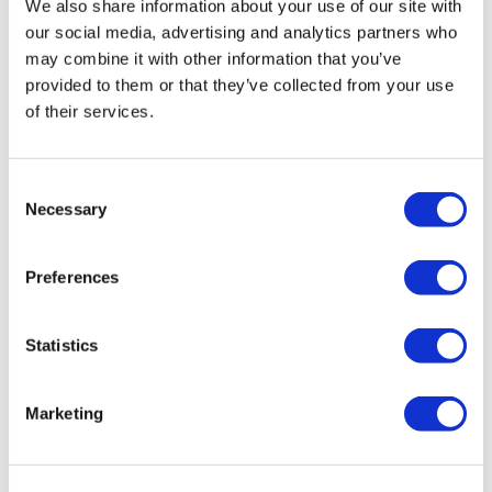
staré a ztratí své unikání vlastnosti.
We also share information about your use of our site with
our social media, advertising and analytics partners who
may combine it with other information that you’ve
3) Bezpečnost
provided to them or that they’ve collected from your use
of their services.
Pneumatiky jsou velmi důležitým prvkem
Consent
automobilu. Čím menší vzorek
Necessary
Selection
pneumatiky a horší kvalita, tím vyšší riziko
případné autonehody, nedobrzdění před
Preferences
překážkou či smyku při nepříznivých
povětrnostních podmínkách. Opravdu
Statistics
chcete šetřit
na něčem, co může přímo
ovlivnit zdraví vaše nebo vaší rodiny?
Marketing
Nejstručnější, avšak nejpodstatnější
důvod. Je to na vás.