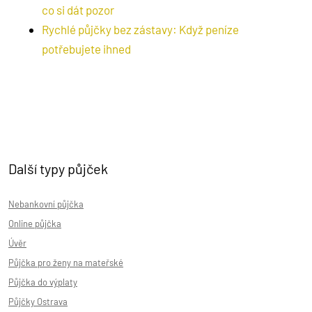
co si dát pozor
Rychlé půjčky bez zástavy: Když peníze
potřebujete ihned
Další typy půjček
Nebankovní půjčka
Online půjčka
Úvěr
Půjčka pro ženy na mateřské
Půjčka do výplaty
Půjčky Ostrava