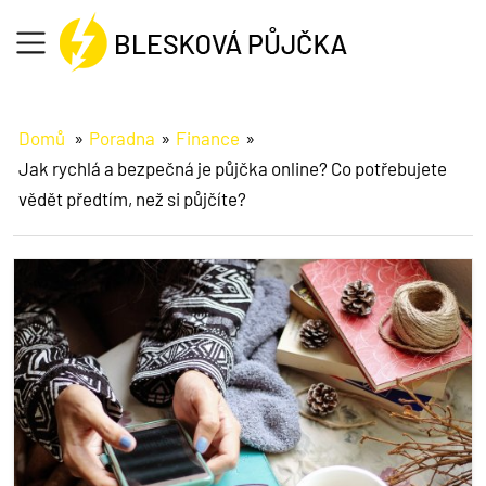
Formulář
Domů
Poradna
Finance
Jak rychlá a bezpečná je půjčka online? Co potřebujete
Jak na to
vědět předtím, než si půjčíte?
O půjčce
Informace
Reference
Poradna