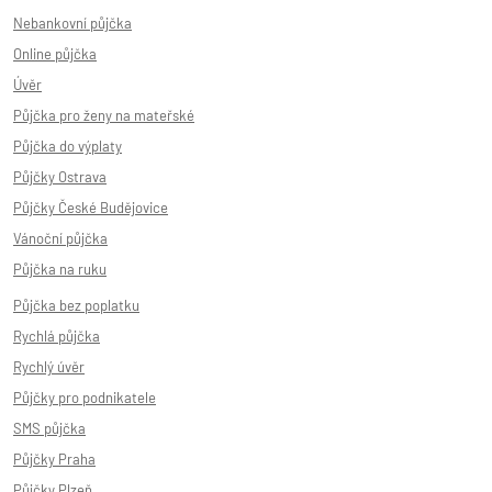
Nebankovní půjčka
Online půjčka
Úvěr
Půjčka pro ženy na mateřské
Půjčka do výplaty
Půjčky Ostrava
Půjčky České Budějovice
Vánoční půjčka
Půjčka na ruku
Půjčka bez poplatku
Rychlá půjčka
Rychlý úvěr
Půjčky pro podnikatele
SMS půjčka
Půjčky Praha
Půjčky Plzeň