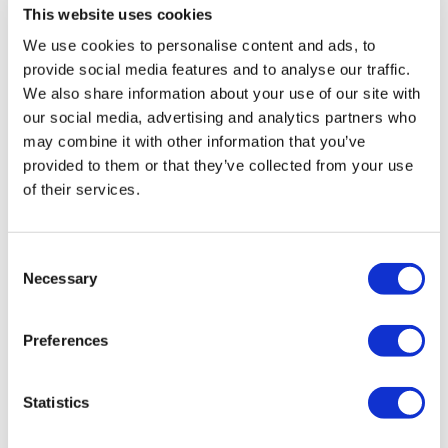
Předčasné Splacení
This website uses cookies
We use cookies to personalise content and ads, to
Půjčky
provide social media features and to analyse our traffic.
We also share information about your use of our site with
our social media, advertising and analytics partners who
Dalším důležitým bodem, na který je třeba
may combine it with other information that you’ve
se zaměřit, je poplatek za předčasné
provided to them or that they’ve collected from your use
of their services.
splacení půjčky. Některé nebankovní
společnosti neúčtují žádný poplatek za
Consent
předčasné splacení, zatímco jiné mohou
Necessary
Selection
požadovat vysoké poplatky. Před
uzavřením smlouvy se ujistěte, že jste si
Preferences
vědomi všech poplatků spojených s
předčasným splacením.
Statistics