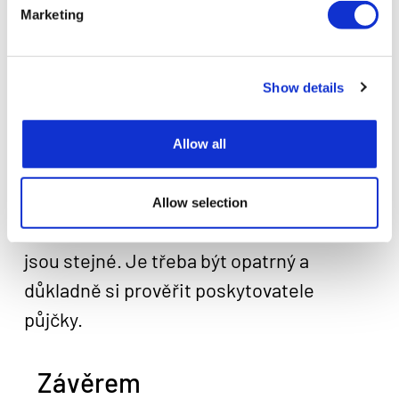
Online Půjčka: Rychlá a
Marketing
Bezpečná Volba
Show details
Online půjčky nabízejí mnoho výhod
, jako
je rychlost a pohodlí. Můžete si půjčit
Allow all
peníze kdykoli a kdekoli, a to z pohodlí
vašeho domova. Ale je důležité si
Allow selection
uvědomit, že ne všechny online půjčky
jsou stejné. Je třeba být opatrný a
důkladně si prověřit poskytovatele
půjčky.
Závěrem