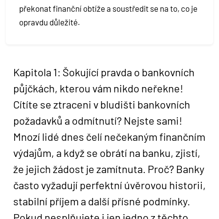
překonat finanční obtíže a soustředit se na to, co je
opravdu důležité.
Kapitola 1: Šokující pravda o bankovních
půjčkách, kterou vám nikdo neřekne!
Cítíte se ztraceni v bludišti bankovních
požadavků a odmítnutí? Nejste sami!
Mnozí lidé dnes čelí nečekaným finančním
výdajům, a když se obrátí na banku, zjistí,
že jejich žádost je zamítnuta. Proč? Banky
často vyžadují perfektní úvěrovou historii,
stabilní příjem a další přísné podmínky.
Pokud nesplňujete i jen jedno z těchto