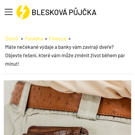
Formulář
Domů
Poradna
Finance
Máte nečekané výdaje a banky vám zavírají dveře?
Jak na to
Objevte řešení, které vám může změnit život během pár
minut!
O půjčce
Informace
Reference
Poradna