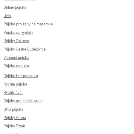
Online půjčka
Úvěr
Půjčka pro ženy na mateřské
Půjčka do výplaty
Půjčky Ostrava
Půjčky České Budějovice
Vánoční půjčka
Půjčka na ruku
Půjčka bez poplatku
Rychlá půjčka
Rychlý úvěr
Půjčky pro podnikatele
SMS půjčka
Půjčky Praha
Půjčky Plzeň