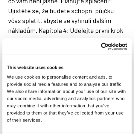
co vám není jasné. Plánujte splácení:
Ujistěte se, že budete schopni půjčku
včas splatit, abyste se vyhnuli dalším
nákladům. Kapitola 4: Udělejte první krok
k finanční svobodě ještě dnes! Proč čekat
a nechat se omezovat? Rychlá nebankovní
půjčka vám může otevřít dveře k novým
This website uses cookies
možnostem. Zapomeňte na stres a obavy
We use cookies to personalise content and ads, to
z odmítnutí. Teď je čas vzít svůj osud do
provide social media features and to analyse our traffic.
vlastních rukou!
We also share information about your use of our site with
our social media, advertising and analytics partners who
Navštivte naše webové stránky, vyplňte
may combine it with other information that you’ve
jednoduchý formulář a zjistěte, jak
provided to them or that they’ve collected from your use
of their services.
snadné je získat potřebné finance. Půjčka
na cokoliv je tu pro vás bez zbytečných