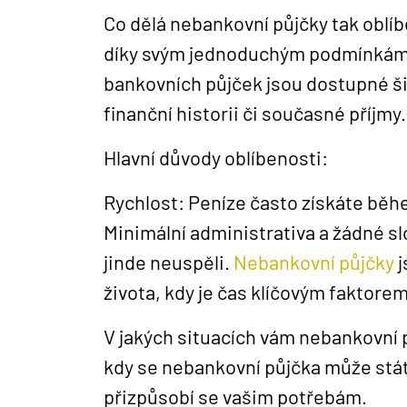
Co dělá nebankovní půjčky tak oblí
díky svým jednoduchým podmínkám a 
bankovních půjček jsou dostupné šir
finanční historii či současné příjmy.
Hlavní důvody oblíbenosti:
Rychlost: Peníze často získáte běh
Minimální administrativa a žádné slo
jinde neuspěli.
Nebankovní půjčky
j
života, kdy je čas klíčovým faktorem
V jakých situacích vám nebankovní 
kdy se nebankovní půjčka může stát 
přizpůsobí se vašim potřebám.