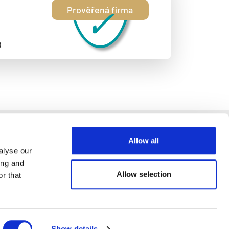
✓
Prověřená firma
)
Allow all
alyse our
ing and
Allow selection
r that
telském úvěru.
Show details