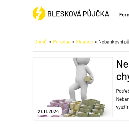
For
Domů
Poradna
Finance
Nebankovní půj
Ne
ch
Potřeb
Nebank
využít
21.11.2024