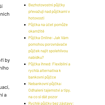
Bezhotovostní půjčky
ší
převažují nad půjčkami v
čních
hotovosti
Půjčka na účet pomůže
okamžitě
Půjčka Online: Jak Vám
pomohou porovnávače
půjček najít spolehlivou
nabídku?
ří by
Půjčka ihned: Flexibilní a
ního
rychlá alternativa k
bankovní půjčce
Nebankovní půjčka:
uací,
Odhalení tajemství a tipy,
í a
na co si dát pozor
Rychlé půjčky bez zástavy: