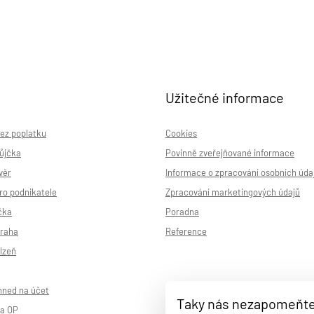
Užitečné informace
ez poplatku
Cookies
ůjčka
Povinně zveřejňované informace
věr
Informace o zpracování osobních úda
ro podnikatele
Zpracování marketingových údajů
čka
Poradna
Praha
Reference
lzeň
hned na účet
Taky nás nezapomeňt
na OP