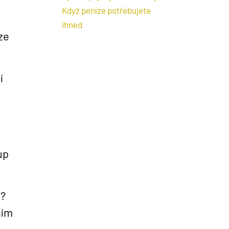
Když peníze potřebujete
ihned
ze
í
up
u?
ním