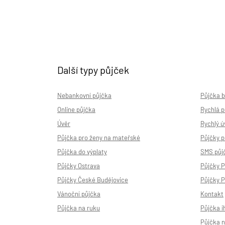
Další typy půjček
Nebankovní půjčka
Půjčka b
Online půjčka
Rychlá p
Úvěr
Rychlý ú
Půjčka pro ženy na mateřské
Půjčky p
Půjčka do výplaty
SMS půj
Půjčky Ostrava
Půjčky 
Půjčky České Budějovice
Půjčky P
Vánoční půjčka
Kontakt
Půjčka na ruku
Půjčka i
Půjčka 