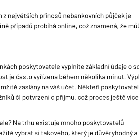
 z největších přínosů nebankovních půjček je
ině případů probíhá online, což znamená, že mů
nkách poskytovatele vyplníte základní údaje o s
dost je často vyřízena během několika minut. Výp
amžitě zaslány na váš účet. Někteří poskytovate
žníků či potvrzení o příjmu, což proces ještě více
ele? Na trhu existuje mnoho poskytovatelů
ežité vybrat si takového, který je důvěryhodný a