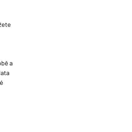
žete
obě a
lata
lé