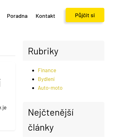
Půjčit si
Poradna
Kontakt
Rubriky
Finance
i
Bydlení
Auto-moto
 je
Nejčtenější
články