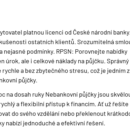
ytovatel platnou licenci od České národní banky
kušenosti ostatních klientů. Srozumitelná smlo
y a nejasné podmínky. RPSN: Porovnejte nabídky
n úrok, ale i celkové náklady na půjčku. Správný
 rychle a bez zbytečného stresu, což je jedním z
nkovní půjčky.
oc na dosah ruky Nebankovní půjčky jsou skvělo
chlý a flexibilní přístup k financím. Ať už řešíte
ovat do svého vzdělání nebo překlenout krátkod
ky nabízí jednoduché a efektivní řešení.