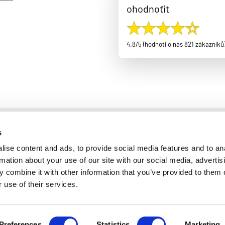
ohodnoťit
4.8/5 (hodnotilo nás 821 zákazníků
s
ise content and ads, to provide social media features and to an
rmation about your use of our site with our social media, advertis
 combine it with other information that you’ve provided to them o
 use of their services.
© 2011 - 2026
LIFO-CB, s.r.o.,
Mokré 300, 370 01 Litvínovice IČ 28114132, Telefon: 777 280 005
LIFO - CB, s.r.o. je samostatným zprostředkovatelem spotřebitelských úvěrů.
r.o. neposkytuje radu ve smyslu § 85 odst. 1 zákona č. 257/2016 Sb., o spotřebi
Preferences
Statistics
Marketing