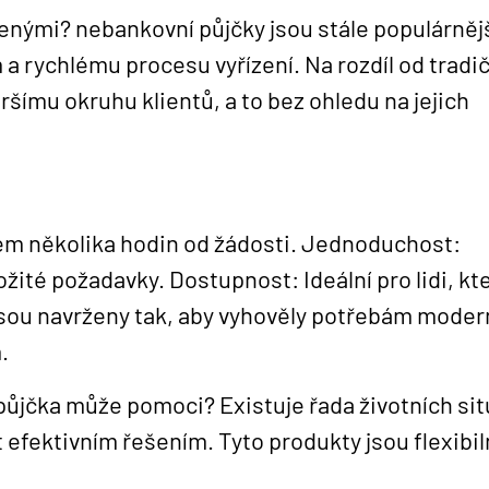
benými? nebankovní půjčky jsou stále populárněj
rychlému procesu vyřízení. Na rozdíl od tradi
šímu okruhu klientů, a to bez ohledu na jejich
em několika hodin od žádosti. Jednoduchost:
žité požadavky. Dostupnost: Ideální pro lidi, kte
sou navrženy tak, aby vyhověly potřebám moder
.
půjčka může pomoci? Existuje řada životních sit
efektivním řešením. Tyto produkty jsou flexibiln