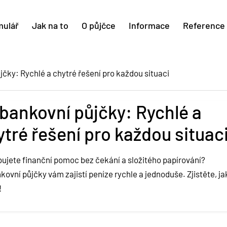
mulář
Jak na to
O půjčce
Informace
Reference
čky: Rychlé a chytré řešení pro každou situaci
bankovní půjčky: Rychlé a
ytré řešení pro každou situac
ujete finanční pomoc bez čekání a složitého papírování?
ovní půjčky vám zajistí peníze rychle a jednoduše. Zjistěte, jak
!