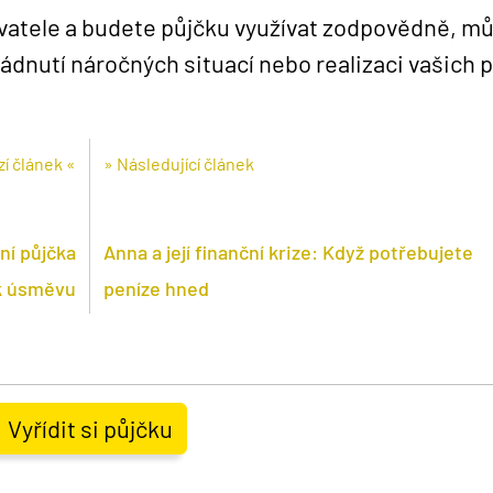
vatele a budete půjčku využívat zodpovědně, m
ádnutí náročných situací nebo realizaci vašich p
í článek «
» Následující článek
ní půjčka
Anna a její finanční krize: Když potřebujete
 k úsměvu
peníze hned
Vyřídit si půjčku