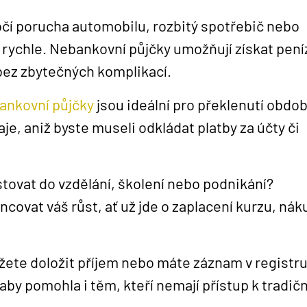
čí porucha automobilu, rozbitý spotřebič nebo
t rychle. Nebankovní půjčky umožňují získat pení
 bez zbytečných komplikací.
ankovní půjčky
jsou ideální pro překlenutí obdob
je, aniž byste museli odkládat platby za účty či
stovat do vzdělání, školení nebo podnikání?
ovat váš růst, ať už jde o zaplacení kurzu, nák
žete doložit příjem nebo máte záznam v registr
aby pomohla i těm, kteří nemají přístup k tradič