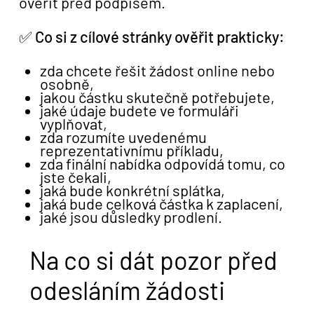
ověřit před podpisem.
✅
Co si z cílové stránky ověřit prakticky:
zda chcete řešit žádost online nebo
osobně,
jakou částku skutečně potřebujete,
jaké údaje budete ve formuláři
vyplňovat,
zda rozumíte uvedenému
reprezentativnímu příkladu,
zda finální nabídka odpovídá tomu, co
jste čekali,
jaká bude konkrétní splátka,
jaká bude celková částka k zaplacení,
jaké jsou důsledky prodlení.
Na co si dát pozor před
odesláním žádosti