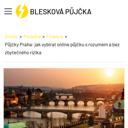
Formulář
Domů
Poradna
Finance
Půjčky Praha: jak vybírat online půjčku s rozumem a bez
Jak na to
zbytečného rizika
O půjčce
Informace
Reference
Poradna