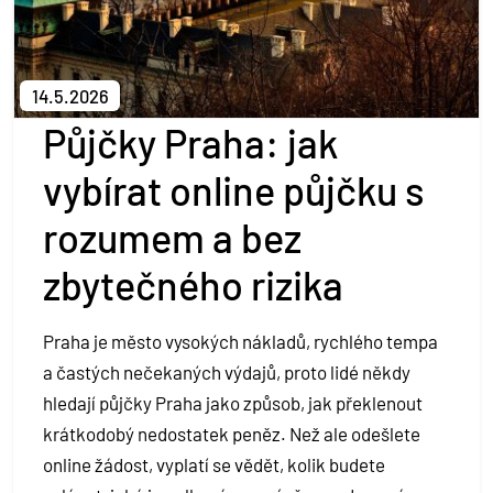
Kontakt
Půjčit si
14.5.2026
Půjčky Praha: jak
vybírat online půjčku s
rozumem a bez
zbytečného rizika
Praha je město vysokých nákladů, rychlého tempa
a častých nečekaných výdajů, proto lidé někdy
hledají půjčky Praha jako způsob, jak překlenout
krátkodobý nedostatek peněz. Než ale odešlete
online žádost, vyplatí se vědět, kolik budete