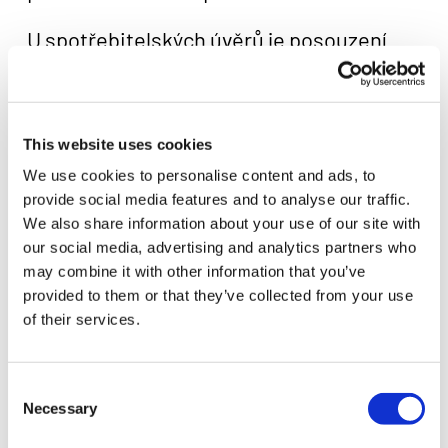
U spotřebitelských úvěrů je posouzení
úvěruschopnosti důležité i z hlediska
ochrany spotřebitele. Česká národní
banka uvádí, že poskytovatel poskytne
This website uses cookies
spotřebitelský úvěr jen tehdy, pokud je na
We use cookies to personalise content and ads, to
provide social media features and to analyse our traffic.
základě posouzení úvěruschopnosti
We also share information about your use of our site with
zřejmé, že spotřebitel bude schopen úvěr
our social media, advertising and analytics partners who
splácet.
may combine it with other information that you’ve
provided to them or that they’ve collected from your use
of their services.
5. Informace o výsledku
Consent
Po posouzení žádosti může žadatel získat
Necessary
Selection
informaci, zda je možné pokračovat a za