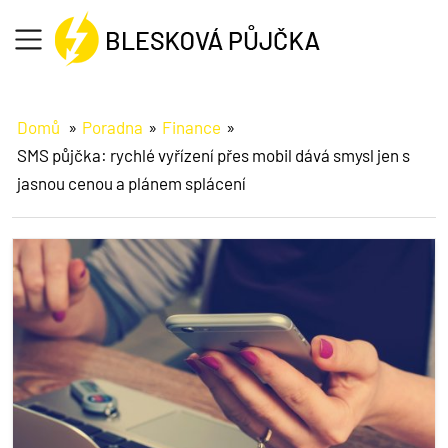
Formulář
Domů
Poradna
Finance
SMS půjčka: rychlé vyřízení přes mobil dává smysl jen s
Jak na to
jasnou cenou a plánem splácení
O půjčce
Informace
Reference
Poradna