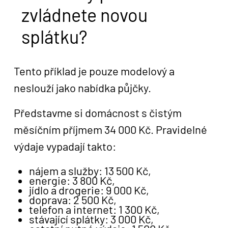
zvládnete novou
splátku?
Tento příklad je pouze modelový a
neslouží jako nabídka půjčky.
Představme si domácnost s čistým
měsíčním příjmem 34 000 Kč. Pravidelné
výdaje vypadají takto:
nájem a služby: 13 500 Kč,
energie: 3 800 Kč,
jídlo a drogerie: 9 000 Kč,
doprava: 2 500 Kč,
telefon a internet: 1 300 Kč,
stávající splátky: 3 000 Kč,