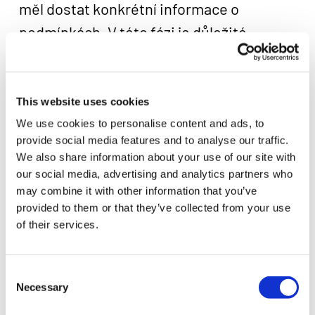
měl dostat konkrétní informace o
podmínkách. V této fázi je důležité
nepodlehnout pouze rychlosti.
Rozhodující je cena a splatitelnost.
This website uses cookies
Před přijetím nabídky si ověřte:
We use cookies to personalise content and ads, to
provide social media features and to analyse our traffic.
měsíční splátku,
celkovou částku k zaplacení,
We also share information about your use of our site with
RPSN,
our social media, advertising and analytics partners who
úrokovou sazbu,
may combine it with other information that you’ve
dobu splatnosti,
provided to them or that they’ve collected from your use
poplatky,
možnosti předčasného splacení,
of their services.
důsledky opožděné splátky.
Consent
6. Případné vyplacení peněz
Necessary
Selection